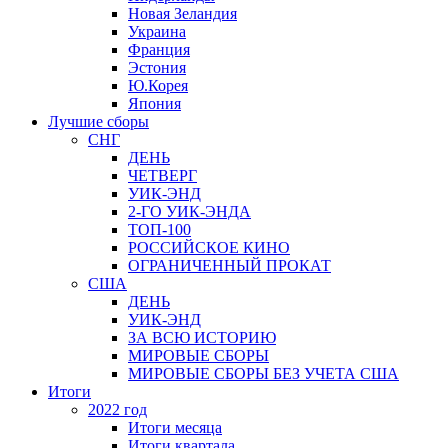
Новая Зеландия
Украина
Франция
Эстония
Ю.Корея
Япония
Лучшие сборы
СНГ
ДЕНЬ
ЧЕТВЕРГ
УИК-ЭНД
2-ГО УИК-ЭНДА
ТОП-100
РОССИЙСКОЕ КИНО
ОГРАНИЧЕННЫЙ ПРОКАТ
США
ДЕНЬ
УИК-ЭНД
ЗА ВСЮ ИСТОРИЮ
МИРОВЫЕ СБОРЫ
МИРОВЫЕ СБОРЫ БЕЗ УЧЕТА США
Итоги
2022 год
Итоги месяца
Итоги квартала