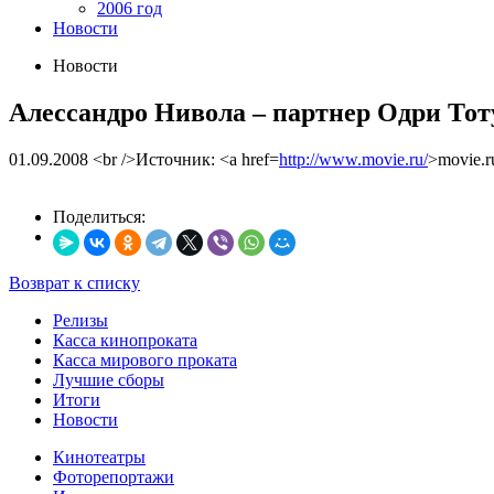
2006 год
Новости
Новости
Алессандро Нивола – партнер Одри Тот
01.09.2008
<br />Источник: <a href=
http://www.movie.ru/
>movie.r
Поделиться:
Возврат к списку
Релизы
Касса кинопроката
Касса мирового проката
Лучшие сборы
Итоги
Новости
Кинотеатры
Фоторепортажи