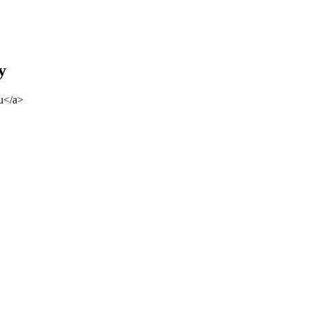
у
u</a>