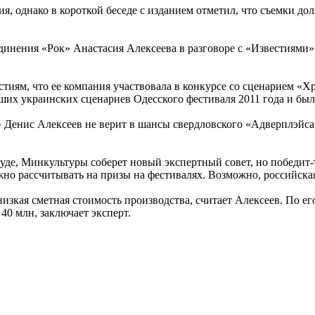
я, однако в короткой беседе с изданием отметил, что съемки до
нения «Рок» Анастасия Алексеева в разговоре с «Известиями» 
тиям, что ее компания участвовала в конкурсе со сценарием «
учших украинских сценариев Одесского фестиваля 2011 года и б
Денис Алексеев не верит в шансы свердловского «Адверплэйса» 
уде, Минкультуры соберет новый экспертный совет, но победит-
жно рассчитывать на призы на фестивалях. Возможно, российска
изкая сметная стоимость производства, считает Алексеев. По е
 40 млн, заключает эксперт.