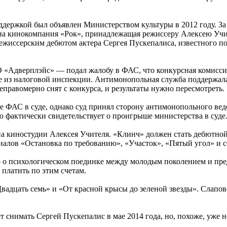
оддержкой был объявлен Министерством культуры в 2012 году. 
на кинокомпания «Рок», принадлежащая режиссеру Алексею Учит
ежиссерским дебютом актера Сергея Пускепалиса, известного п
 «Адверплэйс» — подал жалобу в ФАС, что конкурсная комиссия
е из налоговой инспекции. Антимонопольная служба поддержал
еправомерно снят с конкурса, и результаты нужно пересмотреть.
 ФАС в суде, однако суд принял сторону антимонопольного вед
то фактически свидетельствует о проигрыше министерства в суде
а киностудии Алексея Учителя. «Клинч» должен стать дебютной
иалов «Остановка по требованию», «Участок», «Пятый угол» и 
 о психологическом поединке между молодым поколением и пре
 платить по этим счетам.
адцать семь» и «От красной крысы до зеленой звезды». Слаповс
 снимать Сергей Пускепалис в мае 2014 года, но, похоже, уже н