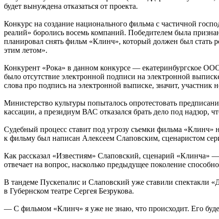
будет вынуждена отказаться от проекта.
Конкурс на создание национального фильма с частичной госп
реалий» боролись восемь компаний. Победителем была призна
планировал снять фильм «Клинч», который должен был стать р
этим летом».
Конкурент «Рока» в данном конкурсе — екатеринбургское ООО
было отсутствие электронной подписи на электронной выписк
слова про подпись на электронной выписке, значит, участник н
Министерство культуры попыталось опротестовать предписание
кассации, а президиум ВАС отказался брать дело под надзор, ч
Судебный процесс ставит под угрозу съемки фильма «Клинч» н
к фильму был написан Алексеем Слаповским, cценаристом сер
Как рассказал «Известиям» Слаповский, сценарий «Клинча» —
отвечает на вопрос, насколько предыдущее поколение способно
В тандеме Пускепалис и Слаповский уже ставили спектакли «Дв
в Губернском театре Сергея Безрукова.
— С фильмом «Клинч» я уже не знаю, что происходит. Его будет