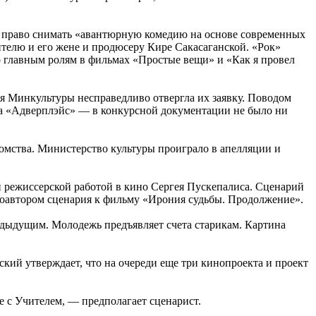
За право снимать «авантюрную комедию на основе современных
елю и его жене и продюсеру Кире Сакасаганской. «Рок»
о главным ролям в фильмах «Простые вещи» и «Как я провел
 Минкультуры несправедливо отвергла их заявку. Поводом
а «Адверплэйс» — в конкурсной документации не было ни
омства. Министерство культуры проиграло в апелляции и
.
 режиссерской работой в кино Сергея Пускепалиса. Сценарий
соавтором сценария к фильму «Ирония судьбы. Продолжение».
дыдущим. Молодежь предъявляет счета старикам. Картина
кий утверждает, что на очереди еще три кинопроекта и проект
е с Учителем, — предполагает сценарист.