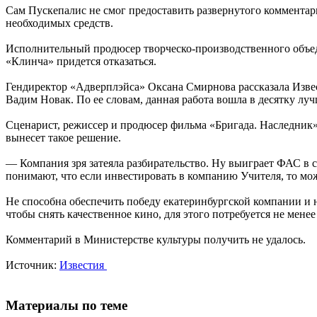
Сам Пускепалис не смог предоставить развернутого комментари
необходимых средств.
Исполнительный продюсер творческо-производственного объеди
«Клинча» придется отказаться.
Гендиректор «Адверплэйса» Оксана Смирнова рассказала Извес
Вадим Новак. По ее словам, данная работа вошла в десятку л
Сценарист, режиссер и продюсер фильма «Бригада. Наследник» 
вынесет такое решение.
— Компания зря затеяла разбирательство. Ну выиграет ФАС в с
понимают, что если инвестировать в компанию Учителя, то мо
Не способна обеспечить победу екатеринбургской компании и н
чтобы снять качественное кино, для этого потребуется не менее
Комментарий в Министерстве культуры получить не удалось.
Источник:
Известия
Материалы по теме