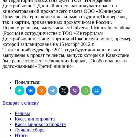
на территории Казахстана будет ТОО "Интерфильм
Дистрибьюшн". Данный лицензиат получает права на
кинотеатральный прокат всего пакета ООО «Юниверсал
Пикчерс Интернэшнл»: как фильмов студии «Юниверсал»,
так и картин, привлеченных прокатчиком в России.
Первым релизом, выпускаемым Universal Pictures International
(Россия) в сотрудничестве с ТОО «Интерфильм
Дистрибьюшн», станет картина «Покорители волн», премьера
которой запланирована на 15 ноября 2012 г.
Также в ноябре-декабре 2012 года будут дополнительно
выпущены в прокат те ленты, выпуск которых в Казахстане
был ранее отложен: «Эволюция Борна», «Особо опасны» и
долгожданный «Третий лишний».
Поделиться:
Возврат к списку
Релизы
Касса кинопроката
Касса мирового проката
Лучшие сборы
Итоги