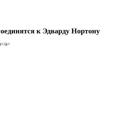
оединятся к Эдварду Нортону
u</a>