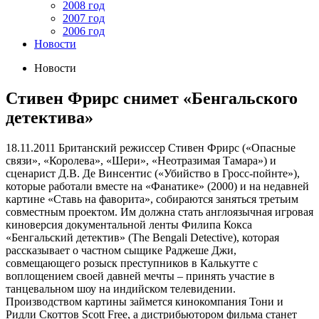
2008 год
2007 год
2006 год
Новости
Новости
Стивен Фрирс снимет «Бенгальского
детектива»
18.11.2011
Британский режиссер Стивен Фрирс («Опасные
связи», «Королева», «Шери», «Неотразимая Тамара») и
сценарист Д.В. Де Винсентис («Убийство в Гросс-пойнте»),
которые работали вместе на «Фанатике» (2000) и на недавней
картине «Ставь на фаворита», собираются заняться третьим
совместным проектом. Им должна стать англоязычная игровая
киноверсия документальной ленты Филипа Кокса
«Бенгальский детектив» (The Bengali Detective), которая
рассказывает о частном сыщике Раджеше Джи,
совмещающего розыск преступников в Калькутте с
воплощением своей давней мечты – принять участие в
танцевальном шоу на индийском телевидении.
Производством картины займется кинокомпания Тони и
Ридли Скоттов Scott Free, а дистрибьютором фильма станет