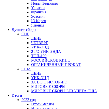
Новая Зеландия
Украина
Франция
Эстония
Ю.Корея
Япония
Лучшие сборы
СНГ
ДЕНЬ
ЧЕТВЕРГ
УИК-ЭНД
2-ГО УИК-ЭНДА
ТОП-100
РОССИЙСКОЕ КИНО
ОГРАНИЧЕННЫЙ ПРОКАТ
США
ДЕНЬ
УИК-ЭНД
ЗА ВСЮ ИСТОРИЮ
МИРОВЫЕ СБОРЫ
МИРОВЫЕ СБОРЫ БЕЗ УЧЕТА США
Итоги
2022 год
Итоги месяца
Итоги квартала