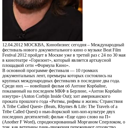
12.04.2012
МОСКВА, Кинобизнес сегодня – Международный
фестиваль нового документального кино о музыке Beat Film
Festival 2012 пройдет в Москве уже в третий раз c 24 по 30 мая
в кинотеатре «Горизонт», который является артхаусной
площадкой сети «Формула Кино».
В основной программе фестиваля — 10 громких
документальных лент, премьеры которых состоялись на
крупных международных фестивалях в последние два года.
Среди них — новейший фильм об Антоне Корбайне,
показанный на последнем МКФ в Берлине, «Антон Корбайн
изнутри» (Anton Corbijn Inside Out); хит американского
проката прошлого года «Ритмы, рифмы и жизнь: Странствия
A Tribe Called Quest» (Beats, Rhymes & Life: The Travels of a
Tribe Called Quest) о нью-йоркской хип-хоп-культуре двух
последних десятилетий; фильм «Еще одно слово на П»
(Another F Word), спродюсированный Морганом Сперлоком, о
том, как ветераны панк-движения переживают отцовство.