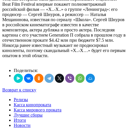
Beat Film Festival впервые покажет полнометражный
российский фильм — «Х..-Х..» о группе «Ленинград»: его
продюсер — Сергей Шнуров, а режиссер — Наталья
Мещанинова, известная по сериалу «Школа». Сергей Шнуров
в российском кинематографе известен в качестве
композитора, актера дубляжа и просто актера. Последняя
картина с его участием Generation П собрала в прошлом году в
отечественном прокате $4.42 млн при бюджете $7.5 млн.
Никогда ранее известный музыкант не продюсировал
киноленты, поэтому скандальный «Х..-Х…» будет его первым
опытом в этой области.
Поделиться:
Возврат к списку
Релизы
Касса кинопроката
Касса мирового проката
Лучшие сборы
Итоги
Новости