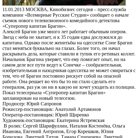
11.01.2013
МОСКВА, Кинобизнес сегодня – пресс-служба
компании «Всемирные Русские Студии» сообщает о начале
съемок нового телевизионного комедийного детектива
«Суперопер капитан Брагин».
Алексей Брагин уже много лет работает обычным опером.
Звезд с неба не хватает, и к 35 годам едва дослужился до
капитана. Однако после женитьбы на одесситке Соне Брагин
стал меняться буквально на глазах. Более того, он начал
раскрывать дела, которые ставили в тупик его ретивых коллег.
Начальник Брагина уверяет, что ему помогает опыт, но на
самом деле все пути ведут к Сонечке – сообразительная,
изобретательная и находчивая одесситка не может смириться с
тем, что её Брагин постоянно рискует собой на опасной
работе. Она решает во что бы то ни стало сделать его
генералом, раз уж он ни в какую не хочет уходить из полиции.
Показ телесериала «Суперопер капитан Брагин»
запланирован на новый телесезон.
Продюсер: Юрий Сапронов
Режиссер-постановщик: Анатолий Артамонов
Оператор-постановщик: Юрий Щиренко
Художник-постановщик: Екатерина Ястремская
В ролях: Сергей Шарифуллин, Наталия Костенёва, Ольга
Иванова, Евгений Антропов, Егор Корешков, Юлия
Борилова, Дмитрий Титов, Тамара Спиричева, Дмитрий