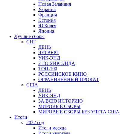
Новая Зеландия
Украина
Франция
Эстония
Ю.Корея
Япония
Лучшие сборы
СНГ
ДЕНЬ
ЧЕТВЕРГ
УИК-ЭНД
2-ГО УИК-ЭНДА
ТОП-100
РОССИЙСКОЕ КИНО
ОГРАНИЧЕННЫЙ ПРОКАТ
США
ДЕНЬ
УИК-ЭНД
ЗА ВСЮ ИСТОРИЮ
МИРОВЫЕ СБОРЫ
МИРОВЫЕ СБОРЫ БЕЗ УЧЕТА США
Итоги
2022 год
Итоги месяца
Итоги квартала