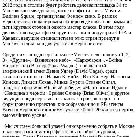
2012 года в столице будет работать деловая площадка 34-го
Московского международного кинофестиваля – Moscow
Business Square, организуемая Фондом кино. В рамках
мероприятия запланирована обширная деловая программа из
пяти круглых столов и одного мастер-класса. В этом году
деловая площадка сфокусируется на киноиндустрии США и
Канады, ведущие специалисты из этих стран приедут в
Москву специально для участия в мероприятии.
Среди них – продюсер фильмов «Миссия невыполнима 1, 2,
3», «Другие», «Ванильное небо», «Наркобарон», «Война
миров» Пола Вагнер (Paula Wagner), признанный
американский агент Дэвид Унгер (David Unger), среди
клиентов которого – Наоми Кэмпбел, Вэл Килмер, Настасия
Кински, Линдси Лохан, Микки Рурк и Стивен Сигал,
продюсер фильмов «Черный лебедь», «Мартовские Иды» и
«Женщина в черном» Брайан Оливер (Brian Oliver) и другие
ведущие продюсеры, агенты киноактеров, эксперты по
формированию проектов, кинообразованию и PR-агенты.
Всего в мероприятии примут участие более 20 киноэкспертов
высочайшего уровня.
«Мы считаем большой удачей одновременно собрать в Москве
такое число кинематографистов высочайшего уровня, -