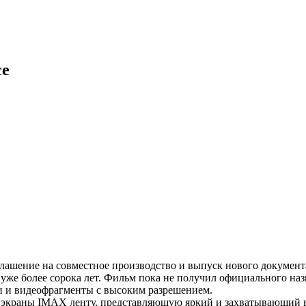
се
ашение на совместное производство и выпуск нового документа
же более сорока лет. Фильм пока не получил официального наз
ии и видеофрагменты с высоким разрешением.
 экраны IMAX ленту, представляющую яркий и захватывающий вз