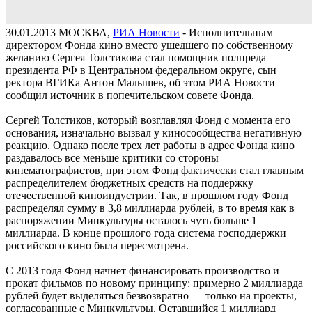
30.01.2013
МОСКВА,
РИА Новости
- Исполнительным
директором Фонда кино вместо ушедшего по собственному
желанию Сергея Толстикова стал помощник полпреда
президента РФ в Центральном федеральном округе, сын
ректора ВГИКа Антон Малышев, об этом РИА Новости
сообщил источник в попечительском совете Фонда.
Сергей Толстиков, который возглавлял Фонд с момента его
основания, изначально вызвал у киносообщества негативную
реакцию. Однако после трех лет работы в адрес Фонда кино
раздавалось все меньше критики со стороны
кинематографистов, при этом Фонд фактически стал главным
распределителем бюджетных средств на поддержку
отечественной киноиндустрии. Так, в прошлом году Фонд
распределял сумму в 3,8 миллиарда рублей, в то время как в
распоряжении Минкультуры осталось чуть больше 1
миллиарда. В конце прошлого года система господдержки
российского кино была пересмотрена.
С 2013 года Фонд начнет финансировать производство и
прокат фильмов по новому принципу: примерно 2 миллиарда
рублей будет выделяться безвозвратно — только на проекты,
согласованные с Минкультуры. Оставшийся 1 миллиард