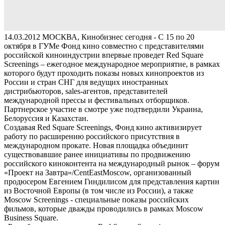
14.03.2012
МОСКВА, Кинобизнес сегодня - С 15 по 20
октября в ГУМе Фонд кино совместно с представителями
российской киноиндустрии впервые проведет Red Square
Screenings – ежегодное международное мероприятие, в рамках
которого будут проходить показы новых кинопроектов из
России и стран СНГ для ведущих иностранных
дистрибьюторов, sales-агентов, представителей
международной прессы и фестивальных отборщиков.
Партнерское участие в смотре уже подтвердили Украина,
Белоруссия и Казахстан.
Создавая Red Square Screenings, Фонд кино активизирует
работу по расширению российского присутствия в
международном прокате. Новая площадка объединит
существовавшие ранее инициативы по продвижению
российского киноконтента на международный рынок – форум
«Проект на Завтра»/CentEastMoscow, организованный
продюсером Евгением Гиндилисом для представления картин
из Восточной Европы (в том числе из России), а также
Moscow Screenings - специальные показы российских
фильмов, которые дважды проводились в рамках Moscow
Business Square.