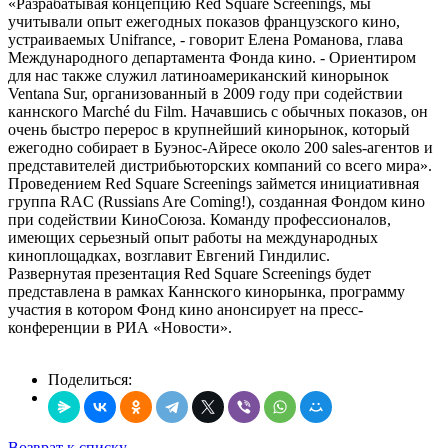
«Разрабатывая концепцию Red Square Screenings, мы
учитывали опыт ежегодных показов французского кино,
устраиваемых Unifrance, - говорит Елена Романова, глава
Международного департамента Фонда кино. - Ориентиром
для нас также служил латиноамериканский кинорынок
Ventana Sur, организованный в 2009 году при содействии
каннского Marché du Film. Начавшись с обычных показов, он
очень быстро перерос в крупнейший кинорынок, который
ежегодно собирает в Буэнос-Айресе около 200 sales-агентов и
представителей дистрибьюторских компаний со всего мира».
Проведением Red Square Screenings займется инициативная
группа RAC (Russians Are Coming!), созданная Фондом кино
при содействии КиноСоюза. Команду профессионалов,
имеющих серьезный опыт работы на международных
киноплощадках, возглавит Евгений Гиндилис.
Развернутая презентация Red Square Screenings будет
представлена в рамках Каннского кинорынка, программу
участия в котором Фонд кино анонсирует на пресс-
конференции в РИА «Новости».
Поделиться:
Возврат к списку