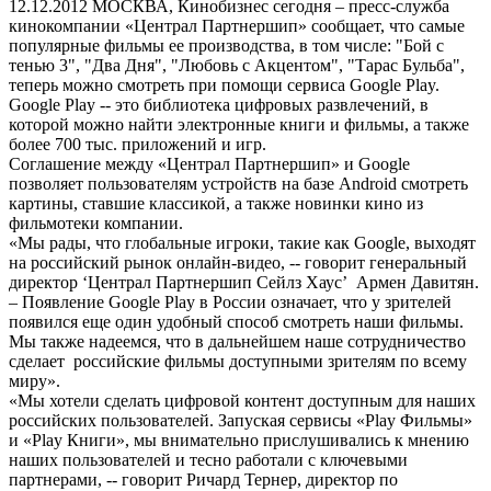
12.12.2012
МОСКВА, Кинобизнес сегодня – пресс-служба
кинокомпании «Централ Партнершип» сообщает, что самые
популярные фильмы ее производства, в том числе: "Бой с
тенью 3", "Два Дня", "Любовь с Акцентом", "Тарас Бульба",
теперь можно смотреть при помощи сервиса Google Play.
Google Play -- это библиотека цифровых развлечений, в
которой можно найти электронные книги и фильмы, а также
более 700 тыс. приложений и игр.
Соглашение между «Централ Партнершип» и Google
позволяет пользователям устройств на базе Android смотреть
картины, ставшие классикой, а также новинки кино из
фильмотеки компании.
«Мы рады, что глобальные игроки, такие как Google, выходят
на российский рынок онлайн-видео, -- говорит генеральный
директор ‘Централ Партнершип Сейлз Хаус’ Армен Давитян.
– Появление Google Play в России означает, что у зрителей
появился еще один удобный способ смотреть наши фильмы.
Мы также надеемся, что в дальнейшем наше сотрудничество
сделает российские фильмы доступными зрителям по всему
миру».
«Мы хотели сделать цифровой контент доступным для наших
российских пользователей. Запуская сервисы «Play Фильмы»
и «Play Книги», мы внимательно прислушивались к мнению
наших пользователей и тесно работали с ключевыми
партнерами, -- говорит Ричард Тернер, директор по