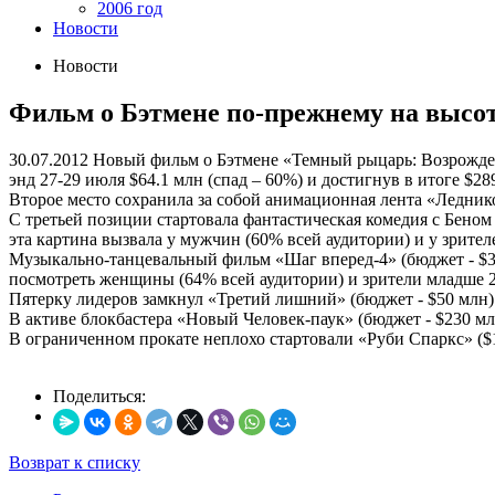
2006 год
Новости
Новости
Фильм о Бэтмене по-прежнему на высо
30.07.2012
Новый фильм о Бэтмене «Темный рыцарь: Возрождени
энд 27-29 июля $64.1 млн (спад – 60%) и достигнув в итоге $28
Второе место сохранила за собой анимационная лента «Леднико
С третьей позиции стартовала фантастическая комедия с Бено
эта картина вызвала у мужчин (60% всей аудитории) и у зрителе
Музыкально-танцевальный фильм «Шаг вперед-4» (бюджет - $33 
посмотреть женщины (64% всей аудитории) и зрители младше 2
Пятерку лидеров замкнул «Третий лишний» (бюджет - $50 млн)
В активе блокбастера «Новый Человек-паук» (бюджет - $230 млн
В ограниченном прокате неплохо стартовали «Руби Спаркс» ($19
Поделиться:
Возврат к списку