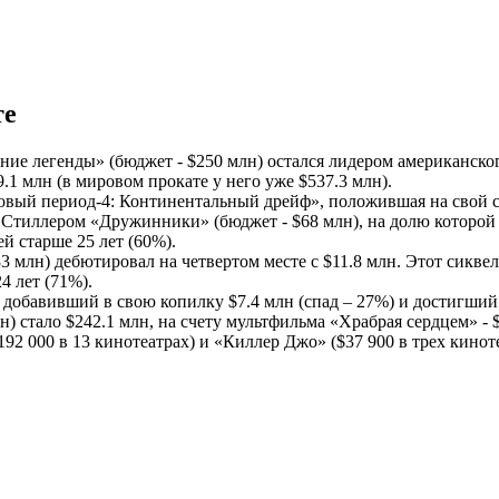
те
е легенды» (бюджет - $250 млн) остался лидером американского
9.1 млн (в мировом прокате у него уже $537.3 млн).
вый период-4: Континентальный дрейф», положившая на свой сче
м Стиллером «Дружинники» (бюджет - $68 млн), на долю которой
й старше 25 лет (60%).
млн) дебютировал на четвертом месте с $11.8 млн. Этот сиквел 
4 лет (71%).
 добавивший в свою копилку $7.4 млн (спад – 27%) и достигший 
) стало $242.1 млн, на счету мультфильма «Храбрая сердцем» - $
2 000 в 13 кинотеатрах) и «Киллер Джо» ($37 900 в трех киноте