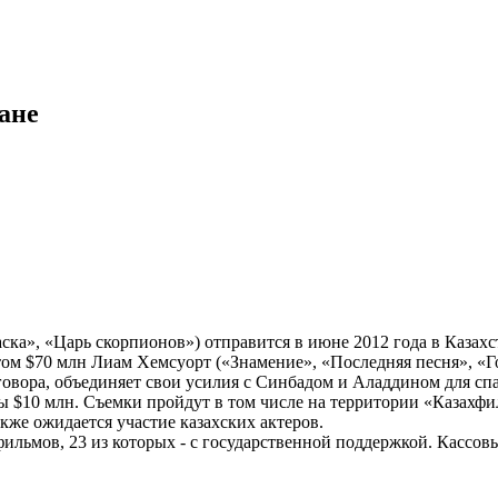
ане
ка», «Царь скорпионов») отправится в июне 2012 года в Казах
жетом $70 млн Лиам Хемсуорт («Знамение», «Последняя песня», 
заговора, объединяет свои усилия с Синбадом и Аладдином для с
 $10 млн. Съемки пройдут в том числе на территории «Казахфил
акже ожидается участие казахских актеров.
 фильмов, 23 из которых - с государственной поддержкой. Кассо