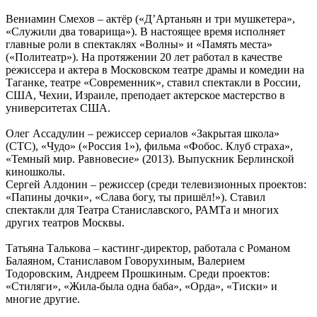
Вениамин Смехов – актёр («Д’Артаньян и три мушкетера»,
«Служили два товарища»). В настоящее время исполняет
главные роли в спектаклях «Волны» и «Память места»
(«Политеатр»). На протяжении 20 лет работал в качестве
режиссера и актера в Московском театре драмы и комедии на
Таганке, театре «Современник», ставил спектакли в России,
США, Чехии, Израиле, преподает актерское мастерство в
университетах США.
Олег Ассадулин – режиссер сериалов «Закрытая школа»
(СТС), «Чудо» («Россия 1»), фильма «Фобос. Клуб страха»,
«Темный мир. Равновесие» (2013). Выпускник Берлинской
киношколы.
Сергей Алдонин – режиссер (среди телевизионных проектов:
«Папины дочки», «Слава богу, ты пришёл!»). Ставил
спектакли для Театра Станиславского, РАМТа и многих
других театров Москвы.
Татьяна Талькова – кастинг-директор, работала с Романом
Балаяном, Станиславом Говорухиным, Валерием
Тодоровским, Андреем Прошкиным. Среди проектов:
«Стиляги», «Жила-была одна баба», «Орда», «Тиски» и
многие другие.