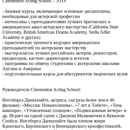
Cinemotion Acting School – ЭТО:
- базовые курсы, включающие основные дисциплины,
необходимые для актерской профессии
- интенсивы с преподавателями лучших британских и
американских школ актерского мастерства (California State
University, British American Drama Academy, Stella Adler
Academy и других)
- практические тренинги ведущих американских
преподавателей по актерскому мастерству
- мастер-классы лучших российских актеров, режиссеров,
продюсеров, кастинг-директоров и агентов
- программы по обмену студентами с актерскими школами
Англии и Америки
- подготовительные курсы для абитуриентов творческих вузов
Руководитель Cinemotion Acting School:
Ингеборга Дапкунайте, актриса, сыграла более чем в 40
фильмах: «Миссия: Невыполнима», «7 лет в Тибете», «Тень
вампира», «Утомленные солнцем», «Подмосковные вечера» и
др. Играет на одной сцене с Джоном Малковичем и Кевином
Спейси. Ингеборга Дапкунайте была членом жюри
Каннского, Берлинского и Венецианского кинофестивалей,