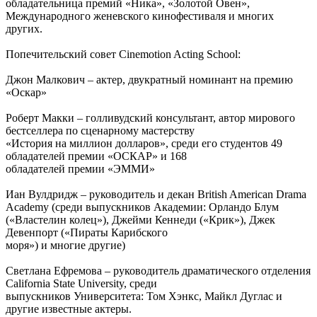
обладательница премий «Ника», «Золотой Овен»,
Международного женевского кинофестиваля и многих
других.
Попечительский совет Cinemotion Acting School:
Джон Малкович – актер, двукратный номинант на премию
«Оскар»
Роберт Макки – голливудский консультант, автор мирового
бестселлера по сценарному мастерству
«История на миллион долларов», среди его студентов 49
обладателей премии «ОСКАР» и 168
обладателей премии «ЭММИ»
Иан Вулдридж – руководитель и декан British American Drama
Academy (среди выпускников Академии: Орландо Блум
(«Властелин колец»), Джейми Кеннеди («Крик»), Джек
Девенпорт («Пираты Карибского
моря») и многие другие)
Светлана Ефремова – руководитель драматического отделения
California State University, среди
выпускников Университета: Том Хэнкс, Майкл Дуглас и
другие известные актеры.