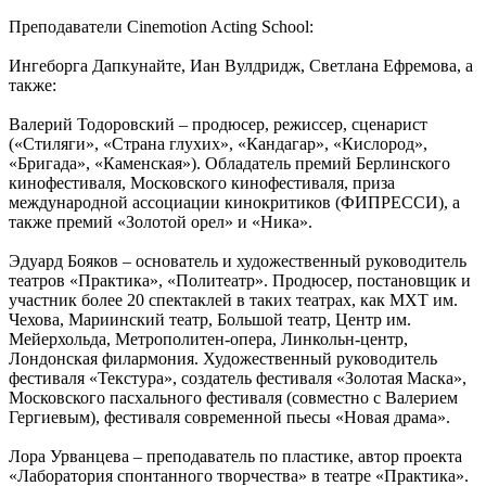
Преподаватели Cinemotion Acting School:
Ингеборга Дапкунайте, Иан Вулдридж, Светлана Ефремова, а
также:
Валерий Тодоровский – продюсер, режиссер, сценарист
(«Стиляги», «Страна глухих», «Кандагар», «Кислород»,
«Бригада», «Каменская»). Обладатель премий Берлинского
кинофестиваля, Московского кинофестиваля, приза
международной ассоциации кинокритиков (ФИПРЕССИ), а
также премий «Золотой орел» и «Ника».
Эдуард Бояков – основатель и художественный руководитель
театров «Практика», «Политеатр». Продюсер, постановщик и
участник более 20 спектаклей в таких театрах, как МХТ им.
Чехова, Мариинский театр, Большой театр, Центр им.
Мейерхольда, Метрополитен-опера, Линкольн-центр,
Лондонская филармония. Художественный руководитель
фестиваля «Текстура», создатель фестиваля «Золотая Маска»,
Московского пасхального фестиваля (совместно с Валерием
Гергиевым), фестиваля современной пьесы «Новая драма».
Лора Урванцева – преподаватель по пластике, автор проекта
«Лаборатория спонтанного творчества» в театре «Практика».