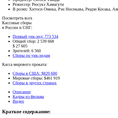
Режиссер:
Рюсукэ Хамагути
В ролях:
Хитоси Омика
,
Рэи Нисикава
,
Рюдзи Косака
,
Ая
Посмотреть всех
Кассовые сборы
в России и СНГ:
Первый уик-энд:
773 534
Общий сбор:
2 539 668
$ 27 605
Зрителей:
6 560
Сборы по уик-эндам
Касса мирового проката:
Сборы в США:
$829 600
Мировые сборы:
$461 919
Сборы в других странах
Описание
Кадры из фильма
Видео
Краткое содержание: