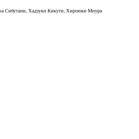
ка Сибутани
,
Хадзуки Кикути
,
Хироюки Миура