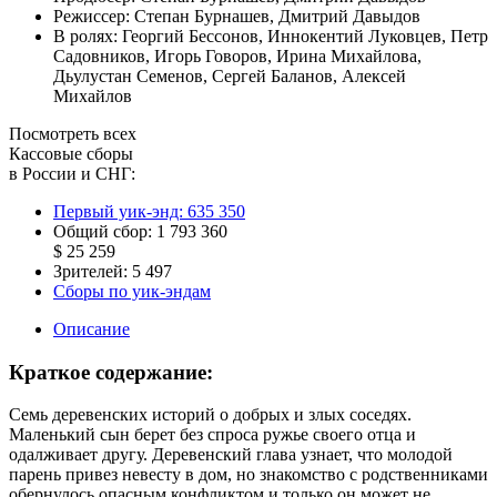
Режиссер:
Степан Бурнашев
,
Дмитрий Давыдов
В ролях:
Георгий Бессонов
,
Иннокентий Луковцев
,
Петр
Садовников
,
Игорь Говоров
,
Ирина Михайлова
,
Дьулустан Семенов
,
Сергей Баланов
,
Алексей
Михайлов
Посмотреть всех
Кассовые сборы
в России и СНГ:
Первый уик-энд:
635 350
Общий сбор:
1 793 360
$ 25 259
Зрителей:
5 497
Сборы по уик-эндам
Описание
Краткое содержание:
Семь деревенских историй о добрых и злых соседях.
Маленький сын берет без спроса ружье своего отца и
одалживает другу. Деревенский глава узнает, что молодой
парень привез невесту в дом, но знакомство с родственниками
обернулось опасным конфликтом и только он может не