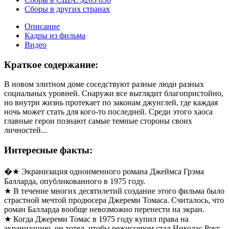
Сборы в других странах
Описание
Кадры из фильма
Видео
Краткое содержание:
В новом элитном доме соседствуют разные люди разных
социальных уровней. Снаружи все выглядит благопристойно,
но внутри жизнь протекает по законам джунглей, где каждая
ночь может стать для кого-то последней. Среди этого хаоса
главные герои познают самые темные стороны своих
личностей...
Интересные факты:
�★ Экранизация одноименного романа Джеймса Грэма
Балларда, опубликованного в 1975 году.
★ В течение многих десятилетий создание этого фильма было
страстной мечтой продюсера Джереми Томаса. Считалось, что
роман Балларда вообще невозможно перенести на экран.
★ Когда Джереми Томас в 1975 году купил права на
экранизацию, он хотел, чтобы режиссером стал Николас Роуг.