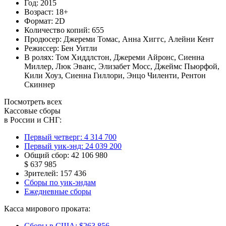
Год:
2015
Возраст:
18+
Формат:
2D
Количество копий:
655
Продюсер:
Джереми Томас
,
Анна Хиггс
,
Алейни Кент
Режиссер:
Бен Уитли
В ролях:
Том Хиддлстон
,
Джереми Айронс
,
Сиенна
Миллер
,
Люк Эванс
,
Элизабет Мосс
,
Джеймс Пьюрфой
,
Кили Хоуз
,
Сиенна Гиллори
,
Энцо Чиленти
,
Рентон
Скиннер
Посмотреть всех
Кассовые сборы
в России и СНГ:
Первый четверг:
4 314 700
Первый уик-энд:
24 039 200
Общий сбор:
42 106 980
$ 637 985
Зрителей:
157 436
Сборы по уик-эндам
Ежедневные сборы
Касса мирового проката:
Сборы в США:
$263 856