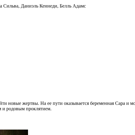
а Сильва
,
Даниэль Кеннеди
,
Белль Адамс
йти новые жертвы. На ее пути оказывается беременная Сара и м
м и родовым проклятием.