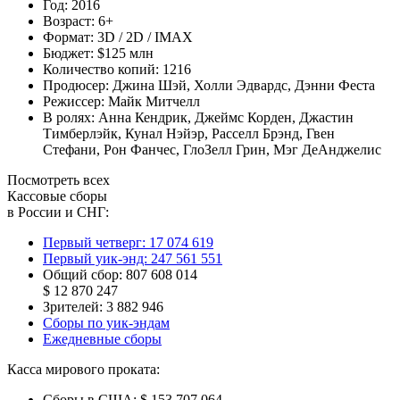
Год:
2016
Возраст:
6+
Формат:
3D / 2D / IMAX
Бюджет:
$125 млн
Количество копий:
1216
Продюсер:
Джина Шэй
,
Холли Эдвардс
,
Дэнни Феста
Режиссер:
Майк Митчелл
В ролях:
Анна Кендрик
,
Джеймс Корден
,
Джастин
Тимберлэйк
,
Кунал Нэйэр
,
Расселл Брэнд
,
Гвен
Стефани
,
Рон Фанчес
,
ГлоЗелл Грин
,
Мэг ДеАнджелис
Посмотреть всех
Кассовые сборы
в России и СНГ:
Первый четверг:
17 074 619
Первый уик-энд:
247 561 551
Общий сбор:
807 608 014
$ 12 870 247
Зрителей:
3 882 946
Сборы по уик-эндам
Ежедневные сборы
Касса мирового проката:
Сборы в США:
$ 153 707 064