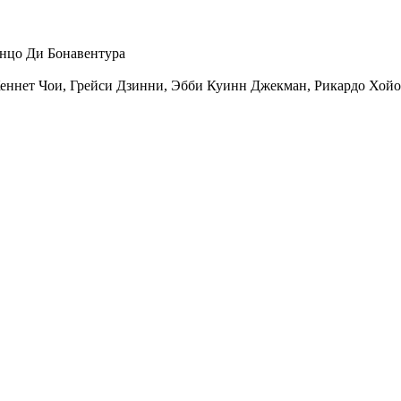
нцо Ди Бонавентура
еннет Чои
,
Грейси Дзинни
,
Эбби Куинн Джекман
,
Рикардо Хойо