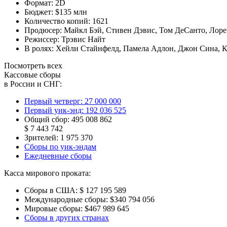
Формат:
2D
Бюджет:
$135 млн
Количество копий:
1621
Продюсер:
Майкл Бэй
,
Стивен Дэвис
,
Том ДеСанто
,
Лоре
Режиссер:
Трэвис Найт
В ролях:
Хейли Стайнфелд
,
Памела Адлон
,
Джон Сина
,
К
Посмотреть всех
Кассовые сборы
в России и СНГ:
Первый четверг:
27 000 000
Первый уик-энд:
192 036 525
Общий сбор:
495 008 862
$ 7 443 742
Зрителей:
1 975 370
Сборы по уик-эндам
Ежедневные сборы
Касса мирового проката:
Сборы в США:
$ 127 195 589
Международные сборы:
$340 794 056
Мировые сборы:
$467 989 645
Сборы в других странах