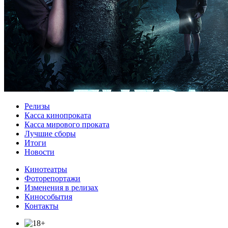
Релизы
Касса кинопроката
Касса мирового проката
Лучшие сборы
Итоги
Новости
Кинотеатры
Фоторепортажи
Изменения в релизах
Кинособытия
Контакты