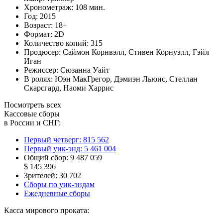
Хронометраж:
108 мин.
Год:
2015
Возраст:
18+
Формат:
2D
Количество копий:
315
Продюсер:
Саймон Корнвэлл
,
Стивен Корнуэлл
,
Гэйл
Иган
Режиссер:
Сюзанна Уайт
В ролях:
Юэн МакГрегор
,
Дэмиэн Льюис
,
Стеллан
Скарсгард
,
Наоми Харрис
Посмотреть всех
Кассовые сборы
в России и СНГ:
Первый четверг:
815 562
Первый уик-энд:
5 461 004
Общий сбор:
9 487 059
$ 145 396
Зрителей:
30 702
Сборы по уик-эндам
Ежедневные сборы
Касса мирового проката: