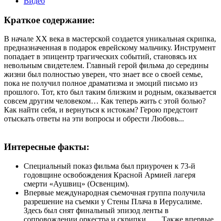
Видео
Краткое содержание:
В начале XX века в мастерской создается уникальная скрипка,
предназначенная в подарок еврейскому мальчику. Инструмент
попадает в эпицентр трагических событий, становясь их
невольным свидетелем. Главный герой фильма до середины
жизни был полностью уверен, что знает все о своей семье,
пока не получил полное драматизма и эмоций письмо из
прошлого. Тот, кто был таким близким и родным, оказывается
совсем другим человеком… Как теперь жить с этой болью?
Как найти себя, и вернуться к истокам? Герою предстоит
отыскать ответы на эти вопросы и обрести Любовь...
Интересные факты:
Специальный показ фильма был приурочен к 73-й
годовщине освобождения Красной Армией лагеря
смерти «Аушвиц» (Освенцим).
Впервые международная съемочная группа получила
разрешение на съемки у Стены Плача в Иерусалиме.
Здесь был снят финальный эпизод ленты в
сопровождении оркестра и скрипки. Также впервые