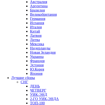
Австралия
Аргентина
Бразилия
Великобритания
Германия
Испания
Италия
Китай
Латвия
Литва
Мексика
Нидерланды
Новая Зеландия
Украина
Франция
Эстония
Ю.Корея
Япония
Лучшие сборы
СНГ
ДЕНЬ
ЧЕТВЕРГ
УИК-ЭНД
2-ГО УИК-ЭНДА
ТОП-100