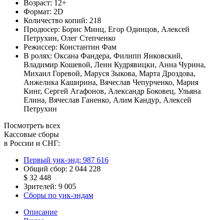
Возраст:
12+
Формат:
2D
Количество копий:
218
Продюсер:
Борис Минц
,
Егор Одинцов
,
Алексей
Петрухин
,
Олег Степченко
Режиссер:
Константин Фам
В ролях:
Оксана Фандера
,
Филипп Янковский
,
Владимир Кошевой
,
Ленн Кудрявицки
,
Анна Чурина
,
Михаил Горевой
,
Маруся Зыкова
,
Марта Дроздова
,
Анжелика Каширина
,
Вячеслав Чепурченко
,
Мария
Кинг
,
Сергей Агафонов
,
Александр Боковец
,
Ульяна
Елина
,
Вячеслав Ганенко
,
Алим Кандур
,
Алексей
Петрухин
Посмотреть всех
Кассовые сборы
в России и СНГ:
Первый уик-энд:
987 616
Общий сбор:
2 044 228
$ 32 448
Зрителей:
9 005
Сборы по уик-эндам
Описание