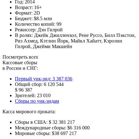
Год:
2014
Возраст:
16+
Формат:
2D
Бюджет:
$8.5 млн
Количество копий:
99
Режиссер:
Дэн Гилрой
В ролях:
Джейк Джилленхол
,
Рене Руссо
,
Билл Пэкстон
,
Риз Ахмед
,
Кэтлин Йорк
,
Майкл Хайатт
,
Кэролин
Гилрой
,
Джейми Макшейн
Посмотреть всех
Кассовые сборы
в России и СНГ:
Первый уик-энд:
3 387 036
Общий сбор:
6 120 544
$ 96 387
Зрителей:
23 010
Сборы по уик-эндам
Касса мирового проката:
Сборы в США:
$ 32 381 217
Международные сборы:
$6 316 000
Мировые сборы:
$38 697 217