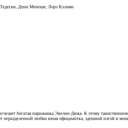
-Тедески
,
Дени Меноше
,
Лорэ Кэлами
 исчезает богатая парижанка Эвелин Дюка. К этому таинствен
 от неразделенной любви юная официантка, здешний изгой и мо