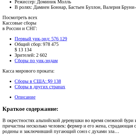
Режиссер:
Доминик Молль
В ролях:
Дамиен Боннар
,
Бастьен Буллон
,
Валерия Бруни
Посмотреть всех
Кассовые сборы
в России и СНГ:
Первый уик-энд:
576 129
Общий сбор:
978 475
$ 13 134
Зрителей:
2 602
Сборы по уик-эндам
Касса мирового проката:
Сборы в США:
$9 138
Сборы в других странах
Описание
Краткое содержание:
В окрестностях альпийской деревушки во время снежной бури
причастны несколько человек: фермер и его жена, страдающая
родины и заключивший пугающий союз с духами зла…