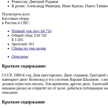
Режиссер:
Дмитрий Рудаков
В ролях:
Александр Рязанцев
,
Иван Краско
,
Павел Табако
Посмотреть всех
Кассовые сборы
в России и СНГ:
Первый уик-энд:
64 716
Общий сбор:
234 742
$ 3 205
Зрителей:
911
Сборы по уик-эндам
Описание
Краткое содержание:
CCCР, 1980-й год. Дом престарелых. Двое стариков, Григорий
навещают двое: Всеволод и его спутник Варлам Шаламов - слепо
должен перестать писать. Тем временем, другие двое, Анатоли
никакие риски не отвратят их от цели: добиться публикации на
описание
Краткое содержание