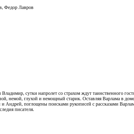
в
,
Федор Лавров
 и Владимир, сутки напролет со страхом ждут таинственного гост
й, немой, глухой и немощный старик. Оставляя Варлама в дом
й и Андрей, поглощены поисками рукописей с рассказами Варла
следия писателя.