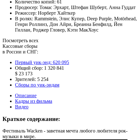
Количество копий:
61
Продюсер:
Томас Эрхарт
,
Штефан Шуберт
,
Анна Гуддат
Режиссер:
Норберт Хайткер
В ролях:
Rammstein
,
Элис Купер
,
Deep Purple
,
Motörhead
,
Генри Роллинз
,
Дон Айри
,
Бреанна Бенфилд
,
Йен
Гиллан
,
Роджер Гловер
,
Кэти МакХоус
Посмотреть всех
Кассовые сборы
в России и СНГ:
Первый уик-энд:
620 095
Общий сбор:
1 320 841
$ 23 173
Зрителей:
5 254
Сборы по уик-эндам
Описание
Кадры из фильма
Видео
Краткое содержание:
Фестиваль Wacken - заветная мечта любого любителя рок-
музыки в мире.