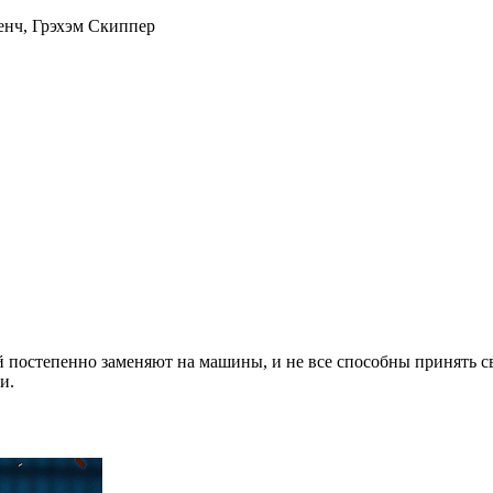
енч
,
Грэхэм Скиппер
й постепенно заменяют на машины, и не все способны принять св
и.