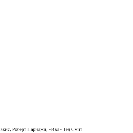
накис
,
Роберт Париджи
,
«Ивл» Тед Смит