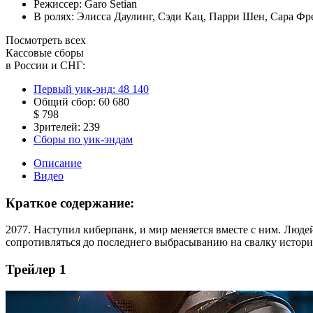
Режиссер:
Garo Setian
В ролях:
Элисса Даулинг
,
Сэди Кац
,
Парри Шен
,
Сара Фр
Посмотреть всех
Кассовые сборы
в России и СНГ:
Первый уик-энд:
48 140
Общий сбор:
60 680
$ 798
Зрителей:
239
Сборы по уик-эндам
Описание
Видео
Краткое содержание:
2077. Наступил киберпанк, и мир меняется вместе с ним. Люде
сопротивляться до последнего выбрасыванию на свалку истори
Трейлер 1