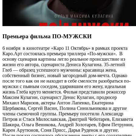
Премьера фильма ПО-МУЖСКИ
6 ноября в кинотеатре «Каро 11 Октябрь» в рамках проекта
Каро.Арт состоялась премьера триллера «По-мужски». В
основу сценария картины легло реальное происшествие из
жизни его автора, сценариста Дениса Кулагина. 35-летний
Глеб — образец успешного мужчины: красавица жена,
собственный бизнес, новый загородный дом-мечта. Однако
после того как он не находит в себе смелости разобраться по-
мужски с пьяным соседом, ударившим его жену, идеальная
жизнь Глеба круто меняется. Фильм представили режиссер
Максим Кулагин, сценарист Денис Кулагин, продюсер
Михаил Маризов, актеры Антон Лапенко, Екатерина
Щербакова, Сергей Васин, Полина Синильникова и другие
члены съемочной группы. Премьеру посетили Александр
Петров и Стася Милославская, Дмитрий Чеботарев, Елизавета
Шакира, Ольга Веникова, Андрей Золотарев, Ефим Петрунин,
Карен Арутюнов, Соня Присс, Дарья Руденок и другие.
После показа состоялось обсуждение ленты с его создателями,