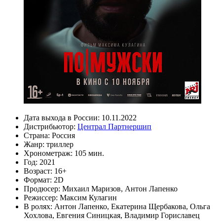
Дата выхода в России:
10.11.2022
Дистрибьютор:
Централ Партнершип
Страна:
Россия
Жанр:
триллер
Хронометраж:
105 мин.
Год:
2021
Возраст:
16+
Формат:
2D
Продюсер:
Михаил Маризов
,
Антон Лапенко
Режиссер:
Максим Кулагин
В ролях:
Антон Лапенко
,
Екатерина Щербакова
,
Ольга
Хохлова
,
Евгения Синицкая
,
Владимир Гориславец