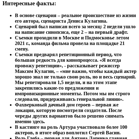
Интересные факты:
В основе сценария – реальное происшествие из жизни
его автора, сценариста Дениса Кулагина.
Сценарий был написан всего за месяц: 2 недели ушло
на написание синопсиса, еще 2 – на первый драфт.
Съемки проходили в Москве и Подмосковье летом
2021 г., команда фильма провела на площадке 21
смену.
Съемки предварял репетиционный период, что
большая редкость для кинопроцесса. «Я всегда
провожу репетиции», - рассказывает режиссер
Максим Кулагин, – «мне важно, чтобы каждый актер
хорошо знал не только свою роль, но и весь сценарий.
Мы репетировали 1,5 недели, и на этом этапе
закрепились какие-то предложения и
импровизационные моменты. Потом мы им строго
следовали, придерживаясь генеральной линии».
Фахверковый дачный дом героев – первая же
локация, которую посмотрели создатели. После
череды других вариантов было решено снимать
именно здесь.
В кастинге на роль Артура участвовало более 100
актеров, в итоге образ воплотил Сергей Васин.
Роль Глеба – первая для Антона Лапенко главная