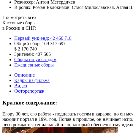
Режиссер:
Антон Мегердичев
В ролях:
Роман Евдокимов
,
Стася Милославская
,
Аглая Ш
Посмотреть всех
Кассовые сборы
в России и СНГ:
Первый уик-энд:
42 466 718
Общий сбор:
169 317 697
$ 2 170 740
Зрителей:
407 505
Сборы по уик-эндам
Ежедневные сборы
Описание
Кадры из фильма
Видео
Фоторепортаж
Краткое содержание:
Егору 30 лет, его работа - подпевать гостям в караоке, но он
находит портал в 1991 год. Попав в прошлое, он начинает испо
него рождается гениальный план, который обеспечит ему идеа