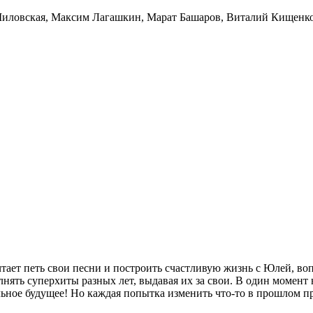
иловская
,
Максим Лагашкин
,
Марат Башаров
,
Виталий Кищенк
 мечтает петь свои песни и построить счастливую жизнь с Юлей,
лнять суперхиты разных лет, выдавая их за свои. В один момент
льное будущее! Но каждая попытка изменить что-то в прошлом 