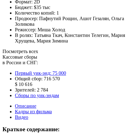
Формат:
2D
Бюджет:
$35 тыс
Количество копий:
1
Продюсер:
Пафнутий Рощин
,
Ашот Гезалян
,
Ольга
Золикова
Режиссер:
Миша Холод
В ролях:
Татьяна Ткач
,
Константин Телегин
,
Мария
Хрущева
,
Мария Зимина
Посмотреть всех
Кассовые сборы
в России и СНГ:
Первый уик-энд:
75 000
Общий сбор:
716 570
$ 10 616
Зрителей:
2 784
Сборы по уик-эндам
Описание
Кадры из фильма
Видео
Краткое содержание: