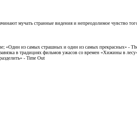
чинают мучать странные видения и непреодолимое чувство того,
tone; «Один из самых страшных и один из самых прекрасных» - T
ая завязка в традициях фильмов ужасов со времен «Хижины в лес
азделить» - Time Out