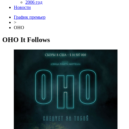
2006 год
Новости
График премьер
>
ОНО
ОНО
It Follows