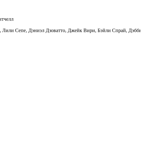
итчелл
,
Лили Сепе
,
Дэниэл Дзоватто
,
Джейк Вири
,
Бэйли Спрай
,
Дэбб