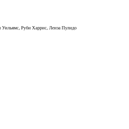
и Уильямс
,
Руби Харрис
,
Леиза Пулидо