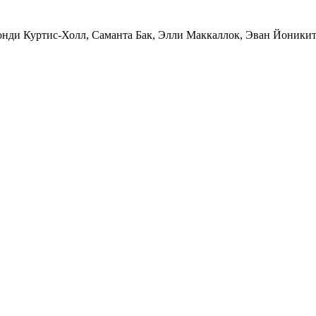
онди Куртис-Холл
,
Саманта Бак
,
Элли Маккаллок
,
Эван Йоники