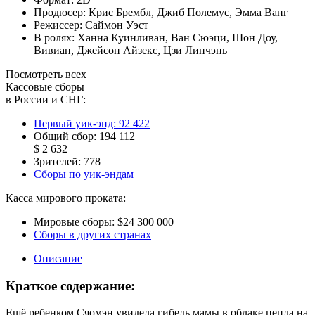
Продюсер:
Крис Брембл
,
Джиб Полемус
,
Эмма Ванг
Режиссер:
Саймон Уэст
В ролях:
Ханна Куинливан
,
Ван Сюэци
,
Шон Доу
,
Вивиан
,
Джейсон Айзекс
,
Цзи Линчэнь
Посмотреть всех
Кассовые сборы
в России и СНГ:
Первый уик-энд:
92 422
Общий сбор:
194 112
$ 2 632
Зрителей:
778
Сборы по уик-эндам
Касса мирового проката:
Мировые сборы:
$24 300 000
Сборы в других странах
Описание
Краткое содержание:
Ещё ребенком Сяомэн увидела гибель мамы в облаке пепла на