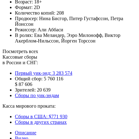
Возраст:
18+
Формат:
2D
Количество копий:
208
Продюсер:
Нина Бисгор
,
Питер Густафссон
,
Петра
Йонссон
Режиссер:
Али Аббаси
В ролях:
Ева Меландер
,
Ээро Милонофф
,
Виктор
Акерблом-Нильссон
,
Йорген Торссон
Посмотреть всех
Кассовые сборы
в России и СНГ:
Первый уик-энд:
3 283 574
Общий сбор:
5 760 116
$ 87 606
Зрителей:
20 639
Сборы по уик-эндам
Касса мирового проката:
Сборы в США:
$771 930
Сборы в других странах
Описание
Видео