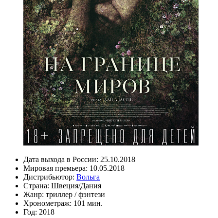
Дата выхода в России:
25.10.2018
Мировая премьера:
10.05.2018
Дистрибьютор:
Вольга
Страна:
Швеция/Дания
Жанр:
триллер
/
фэнтези
Хронометраж:
101 мин.
Год:
2018