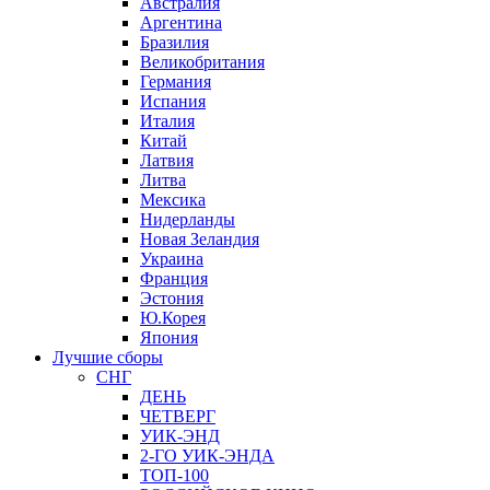
Австралия
Аргентина
Бразилия
Великобритания
Германия
Испания
Италия
Китай
Латвия
Литва
Мексика
Нидерланды
Новая Зеландия
Украина
Франция
Эстония
Ю.Корея
Япония
Лучшие сборы
СНГ
ДЕНЬ
ЧЕТВЕРГ
УИК-ЭНД
2-ГО УИК-ЭНДА
ТОП-100