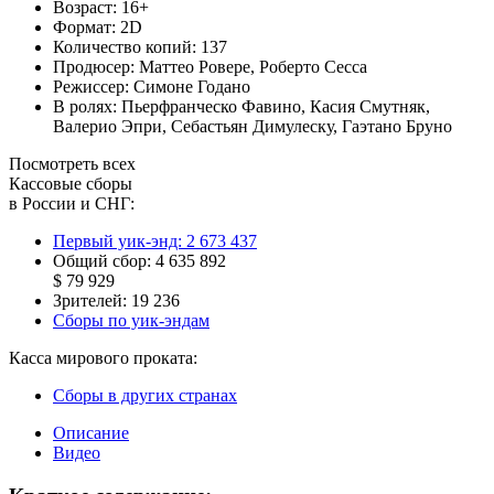
Возраст:
16+
Формат:
2D
Количество копий:
137
Продюсер:
Маттео Ровере
,
Роберто Сесса
Режиссер:
Симоне Годано
В ролях:
Пьерфранческо Фавино
,
Касия Смутняк
,
Валерио Эпри
,
Себастьян Димулеску
,
Гаэтано Бруно
Посмотреть всех
Кассовые сборы
в России и СНГ:
Первый уик-энд:
2 673 437
Общий сбор:
4 635 892
$ 79 929
Зрителей:
19 236
Сборы по уик-эндам
Касса мирового проката:
Сборы в других странах
Описание
Видео