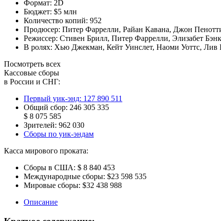
Формат:
2D
Бюджет:
$5 млн
Количество копий:
952
Продюсер:
Питер Фаррелли
,
Райан Кавана
,
Джон Пенотт
Режиссер:
Стивен Брилл
,
Питер Фаррелли
,
Элизабет Бэн
В ролях:
Хью Джекман
,
Кейт Уинслет
,
Наоми Уоттс
,
Лив 
Посмотреть всех
Кассовые сборы
в России и СНГ:
Первый уик-энд:
127 890 511
Общий сбор:
246 305 335
$ 8 075 585
Зрителей:
962 030
Сборы по уик-эндам
Касса мирового проката:
Сборы в США:
$ 8 840 453
Международные сборы:
$23 598 535
Мировые сборы:
$32 438 988
Описание