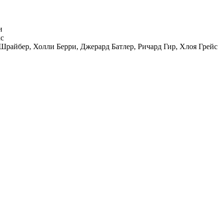
и
кс
Шрайбер
,
Холли Берри
,
Джерард Батлер
,
Ричард Гир
,
Хлоя Грей