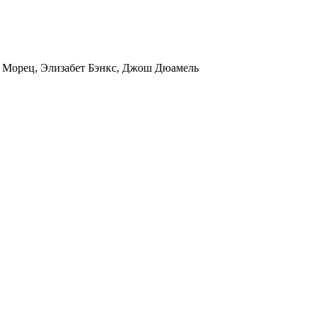
с Морец
,
Элизабет Бэнкс
,
Джош Дюамель