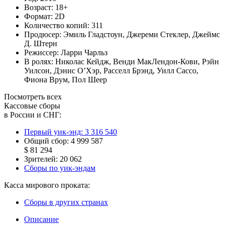
Возраст:
18+
Формат:
2D
Количество копий:
311
Продюсер:
Эмиль Гладстоун
,
Джереми Стеклер
,
Джеймс
Д. Штерн
Режиссер:
Ларри Чарльз
В ролях:
Николас Кейдж
,
Венди МакЛендон-Кови
,
Рэйн
Уилсон
,
Дэнис О’Хэр
,
Расселл Брэнд
,
Уилл Сассо
,
Фиона Врум
,
Пол Шеер
Посмотреть всех
Кассовые сборы
в России и СНГ:
Первый уик-энд:
3 316 540
Общий сбор:
4 999 587
$ 81 294
Зрителей:
20 062
Сборы по уик-эндам
Касса мирового проката:
Сборы в других странах
Описание