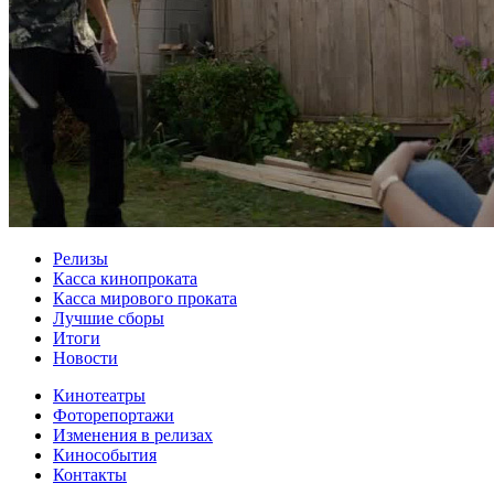
Релизы
Касса кинопроката
Касса мирового проката
Лучшие сборы
Итоги
Новости
Кинотеатры
Фоторепортажи
Изменения в релизах
Кинособытия
Контакты