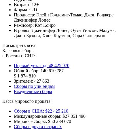
Возраст:
12+
Формат:
2D
Продюсер:
Элейн Голдсмит-Томас
,
Джон Роджерс
,
Дженнифер Лопес
Режиссер:
Кэт Койро
В ролях:
Дженнифер Лопес
,
Оуэн Уилсон
,
Малума
,
Джон Брэдли
,
Хлоя Коулмэн
,
Сара Силверман
Посмотреть всех
Кассовые сборы
в России и СНГ:
Первый уик-энд:
48 425 970
Общий сбор:
140 610 787
$ 1 874 810
Зрителей:
427 863
Сборы по уик-эндам
Ежедневные сборы
Касса мирового проката:
Сборы в США:
$22 425 210
Международные сборы:
$27 851 490
Мировые сборы:
$50 289 670
Сборы в других странах