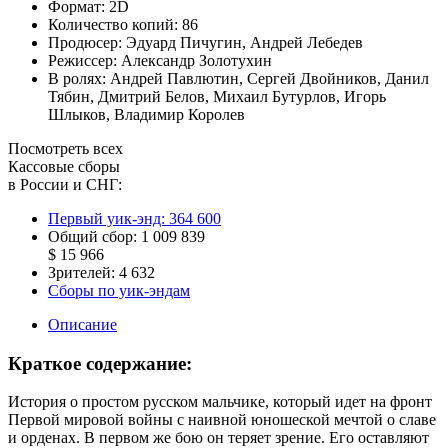
Формат:
2D
Количество копий:
86
Продюсер:
Эдуард Пичугин
,
Андрей Лебедев
Режиссер:
Александр Золотухин
В ролях:
Андрей Павлютин
,
Сергей Двойников
,
Данил
Тябин
,
Дмитрий Белов
,
Михаил Бутурлов
,
Игорь
Шлыков
,
Владимир Королев
Посмотреть всех
Кассовые сборы
в России и СНГ:
Первый уик-энд:
364 600
Общий сбор:
1 009 839
$ 15 966
Зрителей:
4 632
Сборы по уик-эндам
Описание
Краткое содержание:
История о простом русском мальчике, который идет на фронт
Первой мировой войны с наивной юношеской мечтой о славе
и орденах. В первом же бою он теряет зрение. Его оставляют