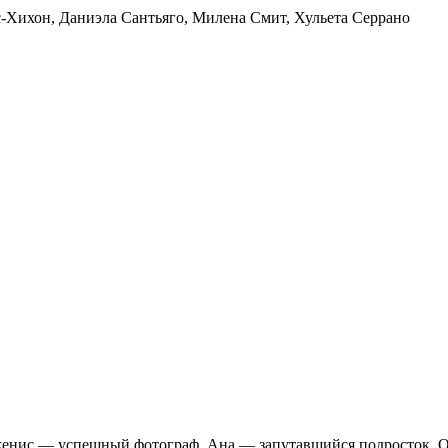
с-Хихон
,
Даниэла Сантьяго
,
Милена Смит
,
Хульета Серрано
женис — успешный фотограф, Ана — запутавшийся подросток. О