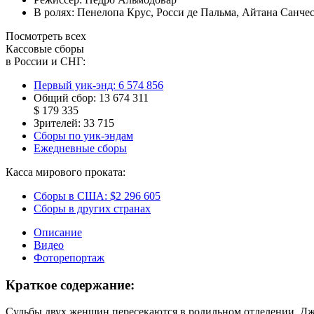
В ролях:
Пенелопа Крус
,
Росси де Пальма
,
Айтана Санче
Посмотреть всех
Кассовые сборы
в России и СНГ:
Первый уик-энд:
6 574 856
Общий сбор:
13 674 311
$ 179 335
Зрителей:
33 715
Сборы по уик-эндам
Ежедневные сборы
Касса мирового проката:
Сборы в США:
$2 296 605
Сборы в других странах
Описание
Видео
Фоторепортаж
Краткое содержание:
Судьбы двух женщин пересекаются в родильном отделении. Д