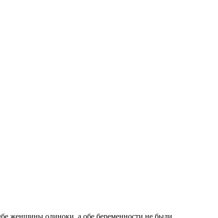
бе женщины одиноки, а обе беременности не были