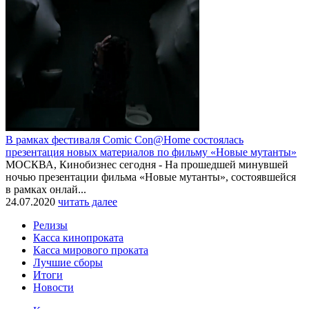
В рамках фестиваля Comic Con@Home состоялась
презентация новых материалов по фильму «Новые мутанты»
МОСКВА, Кинобизнес сегодня - На прошедшей минувшей
ночью презентации фильма «Новые мутанты», состоявшейся
в рамках онлай...
24.07.2020
читать далее
Релизы
Касса кинопроката
Касса мирового проката
Лучшие сборы
Итоги
Новости