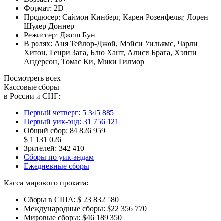
Формат:
2D
Продюсер:
Саймон Кинберг
,
Карен Розенфельт
,
Лорен
Шулер Доннер
Режиссер:
Джош Бун
В ролях:
Аня Тейлор-Джой
,
Мэйси Уильямс
,
Чарли
Хитон
,
Генри Зага
,
Блю Хант
,
Алиси Брага
,
Хэппи
Андерсон
,
Томас Ки
,
Мики Гилмор
Посмотреть всех
Кассовые сборы
в России и СНГ:
Первый четверг:
5 345 885
Первый уик-энд:
31 756 121
Общий сбор:
84 826 959
$ 1 131 026
Зрителей:
342 410
Сборы по уик-эндам
Ежедневные сборы
Касса мирового проката:
Сборы в США:
$ 23 832 580
Международные сборы:
$22 356 770
Мировые сборы:
$46 189 350