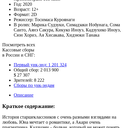
Год:
2020
Возраст:
12+
Формат:
2D
Режиссер:
Тосимаса Куроянаги
В ролях:
Марика Судзуки
,
Симадзаки Нобунага
,
Сома
Саито
,
Аянэ Сакура
,
Кикуко Иноуэ
,
Кадзухико Иноуэ
,
Сюн Хориэ
,
Ая Хисакава
,
Хидэюки Танака
Посмотреть всех
Кассовые сборы
в России и СНГ:
Первый уик-энд:
1 201 324
Общий сбор:
2 013 900
$ 27 307
Зрителей:
8 222
Сборы по уик-эндам
Описание
Краткое содержание:
История старшеклассников с очень разными взглядами на
любовь. Юна мечтает о романтике, а Акари очень
прагматична. Кадзуоми – болван, который не может понять,