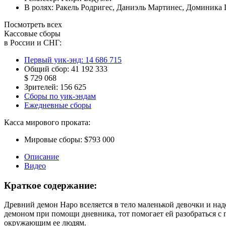
В ролях:
Ракель Родригес
,
Даниэль Мартинес
,
Доминика 
Посмотреть всех
Кассовые сборы
в России и СНГ:
Первый уик-энд:
14 686 715
Общий сбор:
41 192 333
$ 729 068
Зрителей:
156 625
Сборы по уик-эндам
Ежедневные сборы
Касса мирового проката:
Мировые сборы:
$793 000
Описание
Видео
Краткое содержание:
Древний демон Наро вселяется в тело маленькой девочки и наде
демоном при помощи дневника, тот помогает ей разобраться с п
окружающим ее людям.