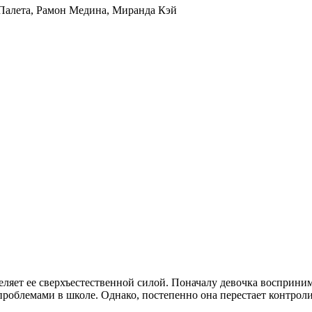
Палета
,
Рамон Медина
,
Миранда Кэй
ляет ее сверхъестественной силой. Поначалу девочка воспринимае
роблемами в школе. Однако, постепенно она перестает контролир