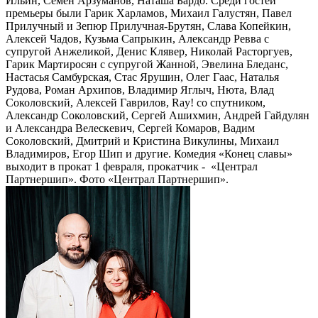
Ильин, Семен Арзуманов, Наташа Бардо. Среди гостей
премьеры были Гарик Харламов, Михаил Галустян, Павел
Прилучный и Зепюр Прилучная-Брутян, Слава Копейкин,
Алексей Чадов, Кузьма Сапрыкин, Александр Ревва с
супругой Анжеликой, Денис Клявер, Николай Расторгуев,
Гарик Мартиросян с супругой Жанной, Эвелина Бледанс,
Настасья Самбурская, Стас Ярушин, Олег Гаас, Наталья
Рудова, Роман Архипов, Владимир Яглыч, Нюта, Влад
Соколовский, Алексей Гаврилов, Ray! cо спутником,
Александр Соколовский, Сергей Ашихмин, Андрей Гайдулян
и Александра Велескевич, Сергей Комаров, Вадим
Соколовский, Дмитрий и Кристина Викулины, Михаил
Владимиров, Егор Шип и другие. Комедия «Конец славы»
выходит в прокат 1 февраля, прокатчик - «Централ
Партнершип». Фото «Централ Партнершип».