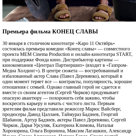
Премьера фильма КОНЕЦ СЛАВЫ
30 января в столичном кинотеатре «Каро 11 Октябрь»
состоялась премьера комедии «Конец славы» — совместного
проекта MEM Cinema Production и онлайн-кинотеатра START,
при поддержке Фонда кино. Дистрибьютор картины —
кинокомпания «Централ Партнершип» (входит в «Газпром-
Медиа Холдинг»). В центре сюжета — востребованный и
избалованный актер Слава (Павел Деревянко), который в
один момент теряет все — контракты, популярность, хорошие
отношения с семьей. Однако главный герой не сдается и
вместе со своим агентом (Сергей Чирков) придумывает
опасную авантюру — похоронить себя заживо, чтобы
воскресить карьеру и начать с чистого листа. Первым
зрителям фильм представили режиссер Марюс Вайсберг,
продюсеры Давид Цаллаев, Таймураз Бадзиев, Георгий
Шабанов, Артур Бадзиев, актеры Павел Деревянко, Сергей
Чирков, Дарья Урсуляк, Екатерина Климова, Наталья
Хорохорина, Ольга Воронина, Максим Лагашкин, Александр