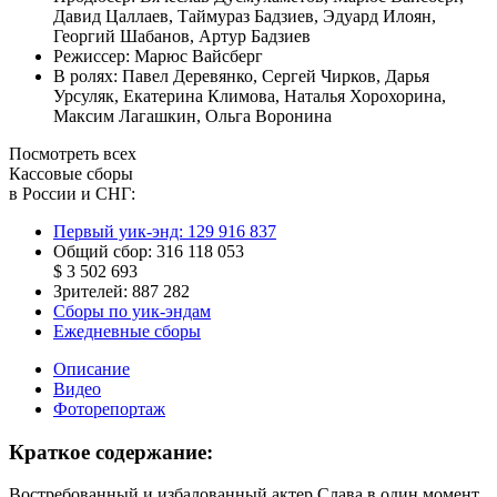
Давид Цаллаев
,
Таймураз Бадзиев
,
Эдуард Илоян
,
Георгий Шабанов
,
Артур Бадзиев
Режиссер:
Марюс Вайсберг
В ролях:
Павел Деревянко
,
Сергей Чирков
,
Дарья
Урсуляк
,
Екатерина Климова
,
Наталья Хорохорина
,
Максим Лагашкин
,
Ольга Воронина
Посмотреть всех
Кассовые сборы
в России и СНГ:
Первый уик-энд:
129 916 837
Общий сбор:
316 118 053
$ 3 502 693
Зрителей:
887 282
Сборы по уик-эндам
Ежедневные сборы
Описание
Видео
Фоторепортаж
Краткое содержание:
Востребованный и избалованный актер Слава в один момент