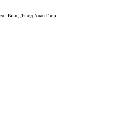
елл Вонг
,
Дэвид Алан Грир