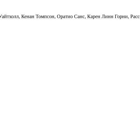
Уайтхолл
,
Кенан Томпсон
,
Оратио Санс
,
Карен Линн Горни
,
Расс